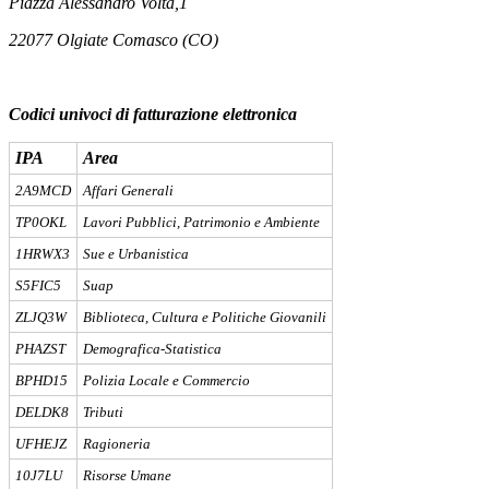
Piazza Alessandro Volta,1
22077 Olgiate Comasco (CO)
Codici univoci di fatturazione elettronica
IPA
Area
2A9MCD
Affari Generali
TP0OKL
Lavori Pubblici, Patrimonio e Ambiente
1HRWX3
Sue e Urbanistica
S5FIC5
Suap
ZLJQ3W
Biblioteca, Cultura e Politiche Giovanili
PHAZST
Demografica-Statistica
BPHD15
Polizia Locale e Commercio
DELDK8
Tributi
UFHEJZ
Ragioneria
10J7LU
Risorse Umane