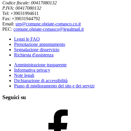
Codice fiscale: 00417080132
P.IVA: 00417080132
Tel: +39031994611
Fax: +39031944792
Email:
urp@comune.olgiate-comasco.co.it
PEC:
comune.olgiate-comasco@legalmail.it
Leggi le FAQ
Prenotazione appuntamento
Segnalazione disservizio
Richiesta d'assistenza
Amministrazione trasparente
Informativa privacy
Note legali
Dichiarazione di accessibilità
Piano di miglioramento del sito e dei servizi
Seguici su