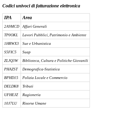
Codici univoci di fatturazione elettronica
IPA
Area
2A9MCD
Affari Generali
TP0OKL
Lavori Pubblici, Patrimonio e Ambiente
1HRWX3
Sue e Urbanistica
S5FIC5
Suap
ZLJQ3W
Biblioteca, Cultura e Politiche Giovanili
PHAZST
Demografica-Statistica
BPHD15
Polizia Locale e Commercio
DELDK8
Tributi
UFHEJZ
Ragioneria
10J7LU
Risorse Umane