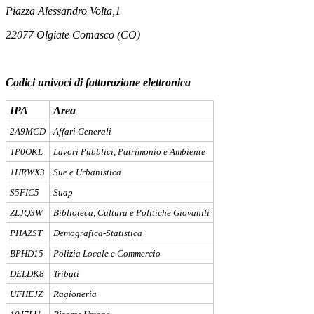
Piazza Alessandro Volta,1
22077 Olgiate Comasco (CO)
Codici univoci di fatturazione elettronica
IPA
Area
2A9MCD
Affari Generali
TP0OKL
Lavori Pubblici, Patrimonio e Ambiente
1HRWX3
Sue e Urbanistica
S5FIC5
Suap
ZLJQ3W
Biblioteca, Cultura e Politiche Giovanili
PHAZST
Demografica-Statistica
BPHD15
Polizia Locale e Commercio
DELDK8
Tributi
UFHEJZ
Ragioneria