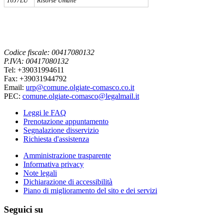
10J7LU
Risorse Umane
Codice fiscale: 00417080132
P.IVA: 00417080132
Tel: +39031994611
Fax: +39031944792
Email:
urp@comune.olgiate-comasco.co.it
PEC:
comune.olgiate-comasco@legalmail.it
Leggi le FAQ
Prenotazione appuntamento
Segnalazione disservizio
Richiesta d'assistenza
Amministrazione trasparente
Informativa privacy
Note legali
Dichiarazione di accessibilità
Piano di miglioramento del sito e dei servizi
Seguici su