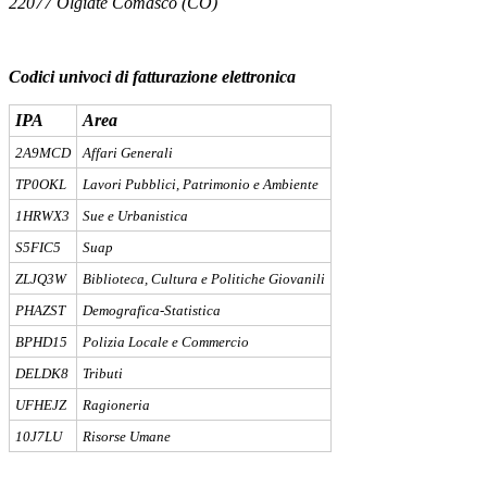
22077 Olgiate Comasco (CO)
Codici univoci di fatturazione elettronica
IPA
Area
2A9MCD
Affari Generali
TP0OKL
Lavori Pubblici, Patrimonio e Ambiente
1HRWX3
Sue e Urbanistica
S5FIC5
Suap
ZLJQ3W
Biblioteca, Cultura e Politiche Giovanili
PHAZST
Demografica-Statistica
BPHD15
Polizia Locale e Commercio
DELDK8
Tributi
UFHEJZ
Ragioneria
10J7LU
Risorse Umane