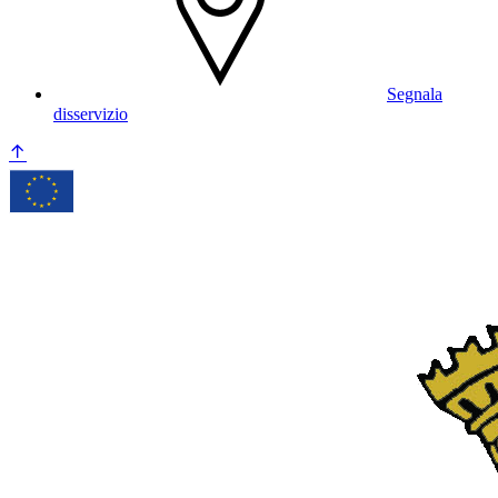
Segnala
disservizio