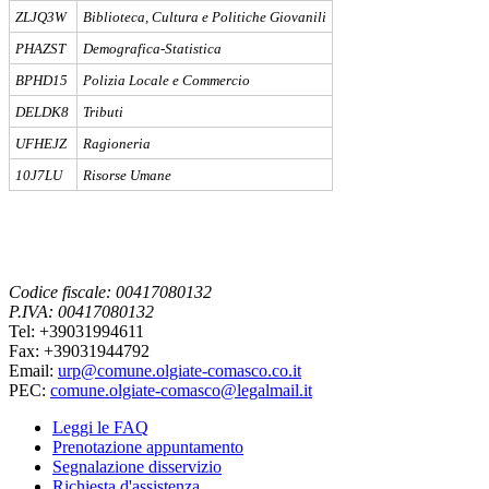
ZLJQ3W
Biblioteca, Cultura e Politiche Giovanili
PHAZST
Demografica-Statistica
BPHD15
Polizia Locale e Commercio
DELDK8
Tributi
UFHEJZ
Ragioneria
10J7LU
Risorse Umane
Codice fiscale: 00417080132
P.IVA: 00417080132
Tel: +39031994611
Fax: +39031944792
Email:
urp@comune.olgiate-comasco.co.it
PEC:
comune.olgiate-comasco@legalmail.it
Leggi le FAQ
Prenotazione appuntamento
Segnalazione disservizio
Richiesta d'assistenza