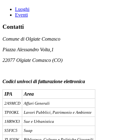
Luoghi
Eventi
Contatti
Comune di Olgiate Comasco
Piazza Alessandro Volta,1
22077 Olgiate Comasco (CO)
Codici univoci di fatturazione elettronica
IPA
Area
2A9MCD
Affari Generali
TP0OKL
Lavori Pubblici, Patrimonio e Ambiente
1HRWX3
Sue e Urbanistica
S5FIC5
Suap
ZLJQ3W
Biblioteca, Cultura e Politiche Giovanili