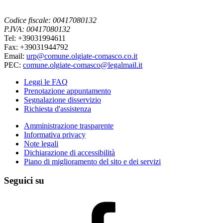
Codice fiscale: 00417080132
P.IVA: 00417080132
Tel: +39031994611
Fax: +39031944792
Email:
urp@comune.olgiate-comasco.co.it
PEC:
comune.olgiate-comasco@legalmail.it
Leggi le FAQ
Prenotazione appuntamento
Segnalazione disservizio
Richiesta d'assistenza
Amministrazione trasparente
Informativa privacy
Note legali
Dichiarazione di accessibilità
Piano di miglioramento del sito e dei servizi
Seguici su