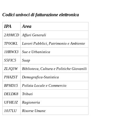
Codici univoci di fatturazione elettronica
IPA
Area
2A9MCD
Affari Generali
TP0OKL
Lavori Pubblici, Patrimonio e Ambiente
1HRWX3
Sue e Urbanistica
S5FIC5
Suap
ZLJQ3W
Biblioteca, Cultura e Politiche Giovanili
PHAZST
Demografica-Statistica
BPHD15
Polizia Locale e Commercio
DELDK8
Tributi
UFHEJZ
Ragioneria
10J7LU
Risorse Umane