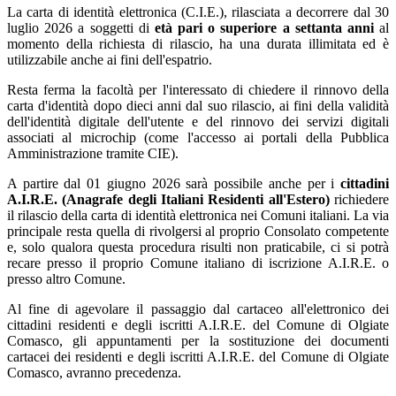
La carta di identità elettronica (C.I.E.), rilasciata a decorrere dal 30
luglio 2026 a soggetti di
età pari o superiore a settanta anni
al
momento della richiesta di rilascio, ha una durata illimitata ed è
utilizzabile anche ai fini dell'espatrio.
Resta ferma la facoltà per l'interessato di chiedere il rinnovo della
carta d'identità dopo dieci anni dal suo rilascio, ai fini della validità
dell'identità digitale dell'utente e del rinnovo dei servizi digitali
associati al microchip (come l'accesso ai portali della Pubblica
Amministrazione tramite CIE).
A partire dal 01 giugno 2026 sarà possibile anche per i
cittadini
A.I.R.E. (Anagrafe degli Italiani Residenti all'Estero)
richiedere
il rilascio della carta di identità elettronica nei Comuni italiani. La via
principale resta quella di rivolgersi al proprio Consolato competente
e, solo qualora questa procedura risulti non praticabile, ci si potrà
recare presso il proprio Comune italiano di iscrizione A.I.R.E. o
presso altro Comune.
Al fine di agevolare il passaggio dal cartaceo all'elettronico dei
cittadini residenti e degli iscritti A.I.R.E. del Comune di Olgiate
Comasco, gli appuntamenti per la sostituzione dei documenti
cartacei dei residenti e degli iscritti A.I.R.E. del Comune di Olgiate
Comasco, avranno precedenza.