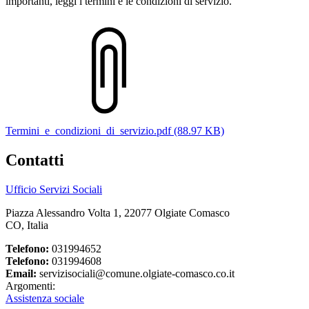
importanti, leggi i termini e le condizioni di servizio.
Termini_e_condizioni_di_servizio.pdf (88.97 KB)
Contatti
Ufficio Servizi Sociali
Piazza Alessandro Volta 1, 22077 Olgiate Comasco
CO, Italia
Telefono:
031994652
Telefono:
031994608
Email:
servizisociali@comune.olgiate-comasco.co.it
Argomenti:
Assistenza sociale