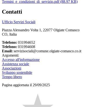
Termini_e_condizioni_di_servizio.pdf (88.97 KB)
Contatti
Ufficio Servizi Sociali
Piazza Alessandro Volta 1, 22077 Olgiate Comasco
CO, Italia
Telefono:
031994652
Telefono:
031994608
Email:
servizisociali@comune.olgiate-comasco.co.it
Argomenti:
Accesso all'informazione
Assistenza sociale
Associazioni
Sviluppo sostenibile
Tempo libero
Pagina aggiornata il 29/09/2025