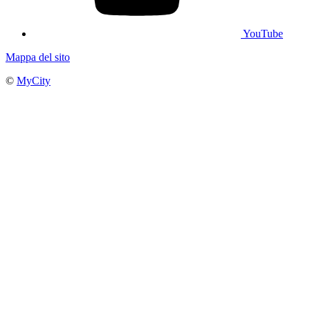
YouTube
Mappa del sito
©
MyCity