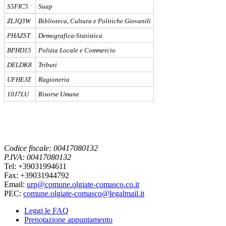
S5FIC5
Suap
ZLJQ3W
Biblioteca, Cultura e Politiche Giovanili
PHAZST
Demografica-Statistica
BPHD15
Polizia Locale e Commercio
DELDK8
Tributi
UFHEJZ
Ragioneria
10J7LU
Risorse Umane
Codice fiscale: 00417080132
P.IVA: 00417080132
Tel: +39031994611
Fax: +39031944792
Email:
urp@comune.olgiate-comasco.co.it
PEC:
comune.olgiate-comasco@legalmail.it
Leggi le FAQ
Prenotazione appuntamento