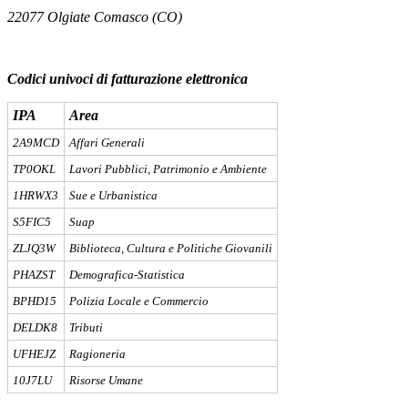
22077 Olgiate Comasco (CO)
Codici univoci di fatturazione elettronica
IPA
Area
2A9MCD
Affari Generali
TP0OKL
Lavori Pubblici, Patrimonio e Ambiente
1HRWX3
Sue e Urbanistica
S5FIC5
Suap
ZLJQ3W
Biblioteca, Cultura e Politiche Giovanili
PHAZST
Demografica-Statistica
BPHD15
Polizia Locale e Commercio
DELDK8
Tributi
UFHEJZ
Ragioneria
10J7LU
Risorse Umane